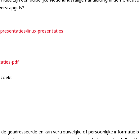
verstapgids?
/presentaties/linux-presentaties
taties-pdf
e zoekt
r de geadresseerde en kan vertrouwelijke of persoonlijke informatie be