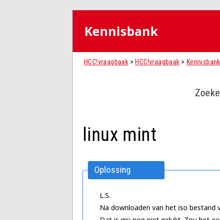
Kennisbank
HCC!vraagbaak
>
HCC!vraagbaak
>
Kennisban
Zoeke
linux mint
Oplossing
L.S.
Na downloaden van het iso bestand va
Dat is mij nog niet gelukt. Zou het ee