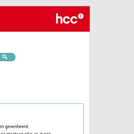
n geverifieerd.
te plaatsen of is er al een