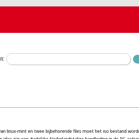
k
n:
n linux-mint en twee bijbehorende files moet het iso bestand worde
n idee zijn een duidelijke Nederlandstalige handleiding in de PC-active 