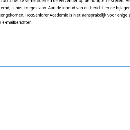
zocht het te vernietigen en de verzender op de hoogte te stellen. H
stemd, is niet toegestaan. Aan de inhoud van dit bericht en de bijla
overeengekomen. Hcc!SeniorenAcademie is niet aansprakelijk voor enige
n e-mailberichten.