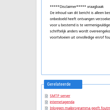
*****Disclaimer***** vraagbaak
De inhoud van dit bericht is alleen b
onbedoeld heeft ontvangen verzoeken 
voor u bestemd is te vermenigvuldigen
schriftelijk anders wordt overeengek
voortvloeien uit onvolledige en/of fou
Gerelateerde
artikelen
SMTP server
internetagenda
Inloggen mailprogramma geeft foutm