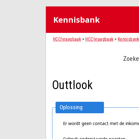
Kennisbank
HCC!vraagbaak
>
HCC!vraagbaak
>
Kennisban
Zoeke
Outtlook
Oplossing
Er wordt geen contact met de inkome
Gebruik onderstaande poorten