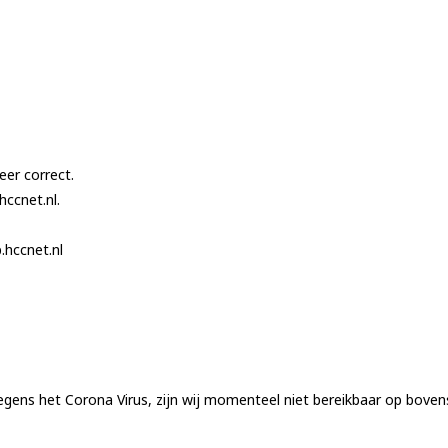
eer correct.
hccnet.nl.
.hccnet.nl
ens het Corona Virus, zijn wij momenteel niet bereikbaar op bove