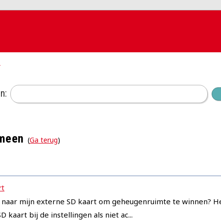
k
n:
emeen
(
Ga terug
)
rt
n naar mijn externe SD kaart om geheugenruimte te winnen? He
 kaart bij de instellingen als niet ac...