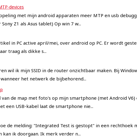
MTP-devices
koppeling met mijn android apparaten meer MTP en usb debuggi
 Sony Z1 als Asus tablet) Op win 7 w...
kel in PC active april/mei, over android op PC. Er wordt gestel
 traag als dikke s...
en wil ik mijn SSID in de router onzichtbaar maken. Bij Window
s wanneer het netwerk de bijbehorend...
op
ud van de map met foto's op mijn smartphone (met Android V6)
t een USB-kabel laat de smartphone nie...
n toe de melding: "Integrated Test is gestopt" in een rechthoek
 kan ik doorgaan. Ik merk verder n...