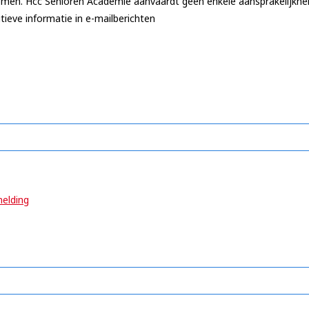
omen. Hcc Senioren Academie aanvaardt geen enkele aansprakelijkhe
tieve informatie in e-mailberichten
elding