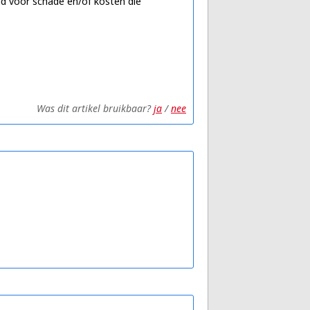
id voor schade en/of kosten die
Was dit artikel bruikbaar?
ja
/
nee