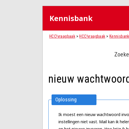
Kennisbank
HCC!vraagbaak
>
HCC!vraagbaak
>
Kennisban
Zoeke
nieuw wachtwoord
Oplossing
Ik moest een nieuw wachtwoord invoer
instellingen niet vast. Mail kan ik 
en het nieuwe invoeren. Hoe krijg i