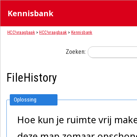
Kennisbank
HCC!vraagbaak
>
HCC!vraagbaak
>
Kennisbank
Zoeken:
FileHistory
Oplossing
Hoe kun je ruimte vrij make
deze map zomaar opschone