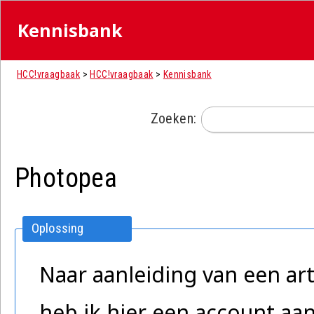
Kennisbank
HCC!vraagbaak
>
HCC!vraagbaak
>
Kennisbank
Zoeken:
Photopea
Oplossing
Naar aanleiding van een art
heb ik hier een account a