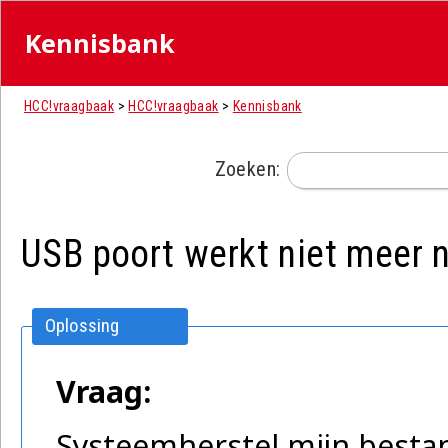
Kennisbank
HCC!vraagbaak
>
HCC!vraagbaak
>
Kennisbank
Zoeken:
USB poort werkt niet meer 
Oplossing
Vraag:
Systeemherstel mijn best